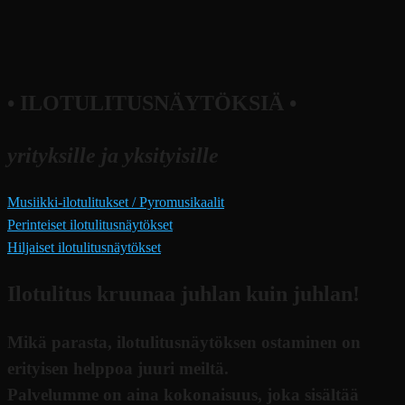
• ILOTULITUSNÄYTÖKSIÄ •
yrityksille ja yksityisille
Musiikki-ilotulitukset / Pyromusikaalit
Perinteiset ilotulitusnäytökset
Hiljaiset ilotulitusnäytökset
Ilotulitus kruunaa juhlan kuin juhlan!
Mikä parasta, ilotulitusnäytöksen ostaminen on
erityisen helppoa juuri meiltä.
Palvelumme on aina kokonaisuus, joka sisältää